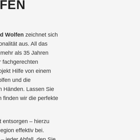
LFEN
ld Wolfen
zeichnet sich
nalität aus. All das
mehr als 35 Jahren
r fachgerechten
jekt Hilfe von einem
olfen und die
en Händen. Lassen Sie
finden wir die perfekte
 entsorgen – hierzu
gion effektiv bei.
– jeder Abfall, den Sie