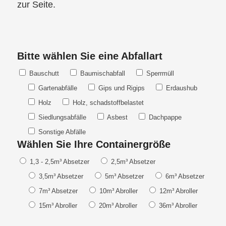
zur Seite.
Bitte wählen Sie eine Abfallart
Bauschutt
Baumischabfall
Sperrmüll
Gartenabfälle
Gips und Rigips
Erdaushub
Holz
Holz, schadstoffbelastet
Siedlungsabfälle
Asbest
Dachpappe
Sonstige Abfälle
Wählen Sie Ihre Containergröße
1,3 - 2,5m³ Absetzer
2,5m³ Absetzer
3,5m³ Absetzer
5m³ Absetzer
6m³ Absetzer
7m³ Absetzer
10m³ Abroller
12m³ Abroller
15m³ Abroller
20m³ Abroller
36m³ Abroller