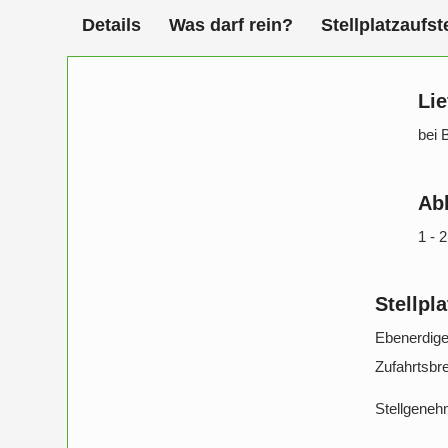
Details
Was darf rein?
Stellplatzaufst
Lie
bei 
Ab
1 - 
Stellpla
Ebenerdige,
Zufahrtsbre
Stellgenehm