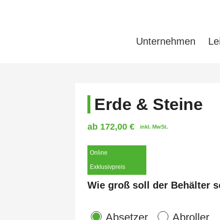
Unternehmen
Le
Erde & Steine
ab
172,00
€
inkl. MwSt.
Online
Exklusivpreis
Wie groß soll der Behälter s
Absetzer
Abroller