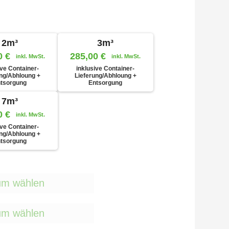
2m³
3m³
0
€
285,00
€
inkl. MwSt.
inkl. MwSt.
ive Container-
inklusive Container-
ung/Abhloung +
Lieferung/Abhloung +
tsorgung
Entsorgung
7m³
0
€
inkl. MwSt.
ive Container-
ung/Abhloung +
tsorgung