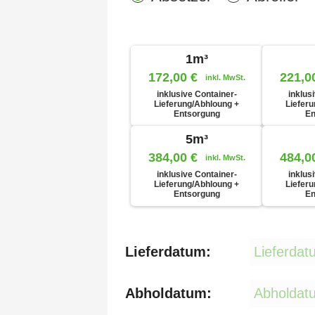
1m³
172,00
€
221,0
inkl. MwSt.
inklusive Container-
inklus
Lieferung/Abhloung +
Liefer
Entsorgung
En
5m³
384,00
€
484,0
inkl. MwSt.
inklusive Container-
inklus
Lieferung/Abhloung +
Liefer
Entsorgung
En
Lieferdatum:
Abholdatum: