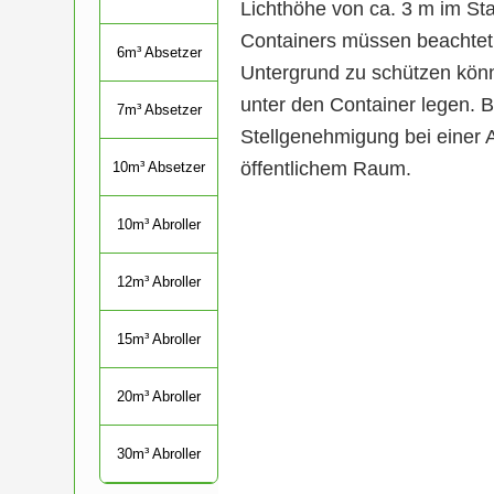
Lichthöhe von ca. 3 m im St
Containers müssen beachte
6m³ Absetzer
Untergrund zu schützen könn
unter den Container legen. B
7m³ Absetzer
Stellgenehmigung bei einer A
öffentlichem Raum.
10m³ Absetzer
10m³ Abroller
12m³ Abroller
15m³ Abroller
20m³ Abroller
30m³ Abroller